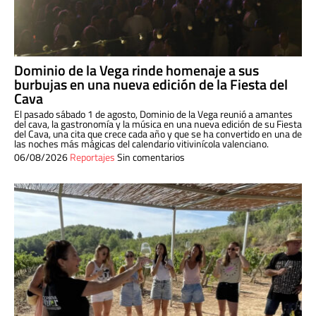
Dominio de la Vega rinde homenaje a sus
burbujas en una nueva edición de la Fiesta del
Cava
El pasado sábado 1 de agosto, Dominio de la Vega reunió a amantes
del cava, la gastronomía y la música en una nueva edición de su Fiesta
del Cava, una cita que crece cada año y que se ha convertido en una de
las noches más mágicas del calendario vitivinícola valenciano.
06/08/2026
Reportajes
Sin comentarios