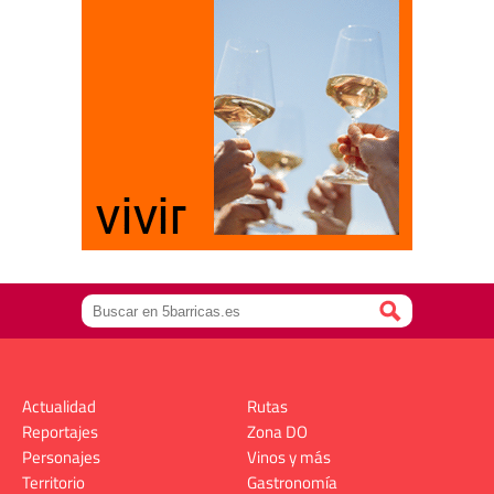
Actualidad
Rutas
Reportajes
Zona DO
Personajes
Vinos y más
Territorio
Gastronomía