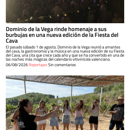
Dominio de la Vega rinde homenaje a sus
burbujas en una nueva edición de la Fiesta del
Cava
El pasado sábado 1 de agosto, Dominio de la Vega reunió a amantes
del cava, la gastronomía y la música en una nueva edición de su Fiesta
del Cava, una cita que crece cada año y que se ha convertido en una de
las noches más mágicas del calendario vitivinícola valenciano.
06/08/2026
Reportajes
Sin comentarios