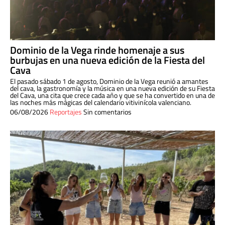
Dominio de la Vega rinde homenaje a sus
burbujas en una nueva edición de la Fiesta del
Cava
El pasado sábado 1 de agosto, Dominio de la Vega reunió a amantes
del cava, la gastronomía y la música en una nueva edición de su Fiesta
del Cava, una cita que crece cada año y que se ha convertido en una de
las noches más mágicas del calendario vitivinícola valenciano.
06/08/2026
Reportajes
Sin comentarios