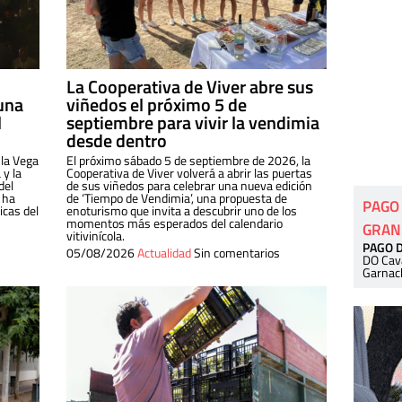
La Cooperativa de Viver abre sus
una
viñedos el próximo 5 de
l
septiembre para vivir la vendimia
desde dentro
 la Vega
El próximo sábado 5 de septiembre de 2026, la
 y la
Cooperativa de Viver volverá a abrir las puertas
del
de sus viñedos para celebrar una nueva edición
 ha
de ‘Tiempo de Vendimia’, una propuesta de
PAGO
cas del
enoturismo que invita a descubrir uno de los
momentos más esperados del calendario
GRAN
vitivinícola.
PAGO 
05/08/2026
Actualidad
Sin comentarios
DO Cav
Garnac