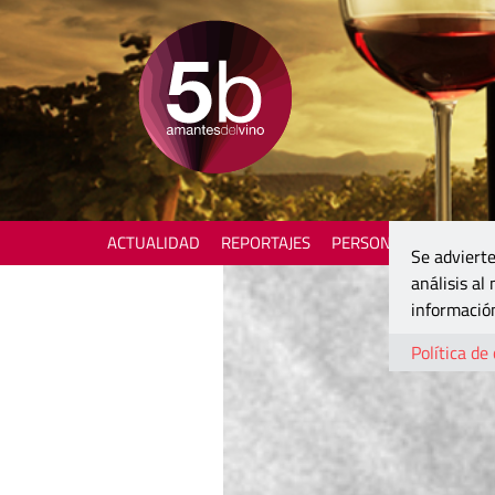
ACTUALIDAD
REPORTAJES
PERSONAJES
ENOTU
Se advierte
análisis al
información
Política de