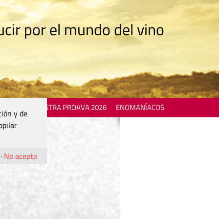
cir por el mundo del vino
 EVENTS
MOSTRA PROAVA 2026
ENOMANÍACOS
ción y de
opilar
·
No acepto