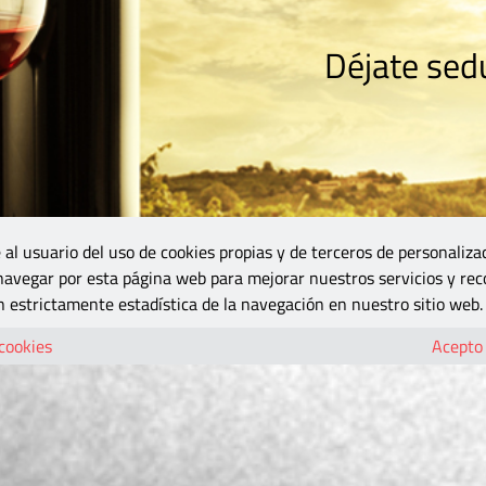
Déjate sedu
RISMO
ZONA DO
VINOS Y MÁS
GASTRONOMÍA
BLOGS
5B
 al usuario del uso de cookies propias y de terceros de personaliza
 navegar por esta página web para mejorar nuestros servicios y rec
 estrictamente estadística de la navegación en nuestro sitio web.
 cookies
Acepto