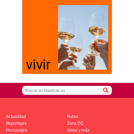
Actualidad
Rutas
Reportajes
Zona DO
Personajes
Vinos y más