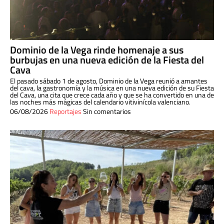
Dominio de la Vega rinde homenaje a sus
burbujas en una nueva edición de la Fiesta del
Cava
El pasado sábado 1 de agosto, Dominio de la Vega reunió a amantes
del cava, la gastronomía y la música en una nueva edición de su Fiesta
del Cava, una cita que crece cada año y que se ha convertido en una de
las noches más mágicas del calendario vitivinícola valenciano.
06/08/2026
Reportajes
Sin comentarios