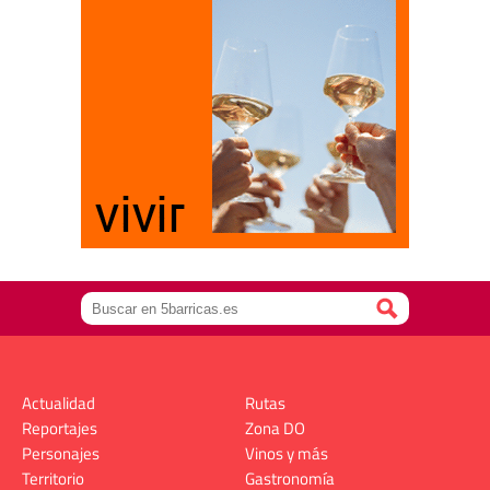
Actualidad
Rutas
Reportajes
Zona DO
Personajes
Vinos y más
Territorio
Gastronomía