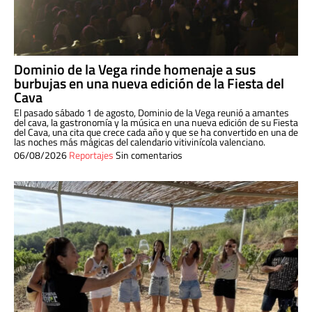
Dominio de la Vega rinde homenaje a sus
burbujas en una nueva edición de la Fiesta del
Cava
El pasado sábado 1 de agosto, Dominio de la Vega reunió a amantes
del cava, la gastronomía y la música en una nueva edición de su Fiesta
del Cava, una cita que crece cada año y que se ha convertido en una de
las noches más mágicas del calendario vitivinícola valenciano.
06/08/2026
Reportajes
Sin comentarios