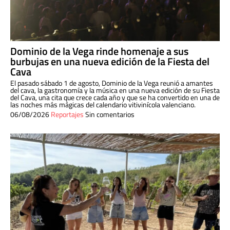
Dominio de la Vega rinde homenaje a sus
burbujas en una nueva edición de la Fiesta del
Cava
El pasado sábado 1 de agosto, Dominio de la Vega reunió a amantes
del cava, la gastronomía y la música en una nueva edición de su Fiesta
del Cava, una cita que crece cada año y que se ha convertido en una de
las noches más mágicas del calendario vitivinícola valenciano.
06/08/2026
Reportajes
Sin comentarios