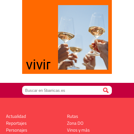
Actualidad
Rutas
Reportajes
Zona DO
Personajes
Vinos y más