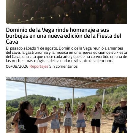
Dominio de la Vega rinde homenaje a sus
burbujas en una nueva edición de la Fiesta del
Cava
El pasado sábado 1 de agosto, Dominio de la Vega reunió a amantes
del cava, la gastronomía y la música en una nueva edición de su Fiesta
del Cava, una cita que crece cada año y que se ha convertido en una de
las noches más mágicas del calendario vitivinícola valenciano.
06/08/2026
Reportajes
Sin comentarios