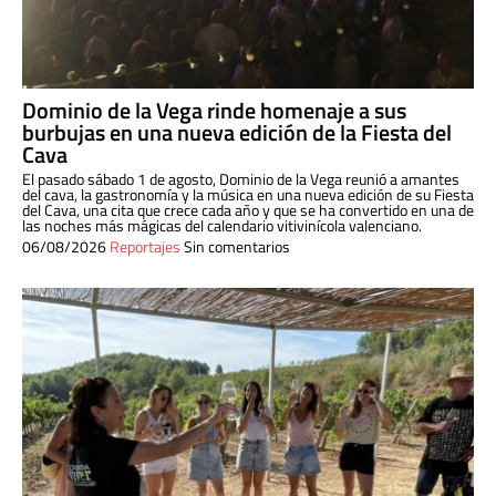
Dominio de la Vega rinde homenaje a sus
burbujas en una nueva edición de la Fiesta del
Cava
El pasado sábado 1 de agosto, Dominio de la Vega reunió a amantes
del cava, la gastronomía y la música en una nueva edición de su Fiesta
del Cava, una cita que crece cada año y que se ha convertido en una de
las noches más mágicas del calendario vitivinícola valenciano.
06/08/2026
Reportajes
Sin comentarios