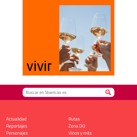
Actualidad
Rutas
Reportajes
Zona DO
Personajes
Vinos y más