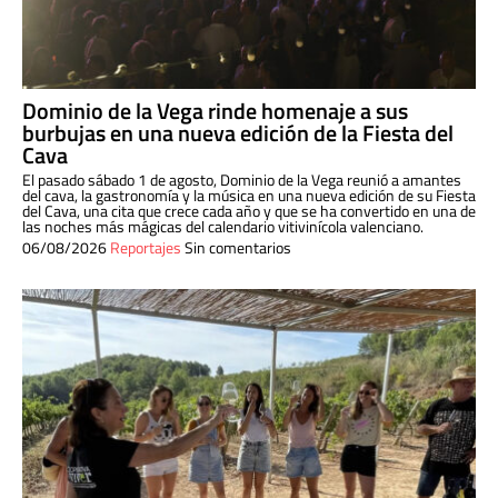
Dominio de la Vega rinde homenaje a sus
burbujas en una nueva edición de la Fiesta del
Cava
El pasado sábado 1 de agosto, Dominio de la Vega reunió a amantes
del cava, la gastronomía y la música en una nueva edición de su Fiesta
del Cava, una cita que crece cada año y que se ha convertido en una de
las noches más mágicas del calendario vitivinícola valenciano.
06/08/2026
Reportajes
Sin comentarios