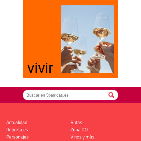
Actualidad
Rutas
Reportajes
Zona DO
Personajes
Vinos y más