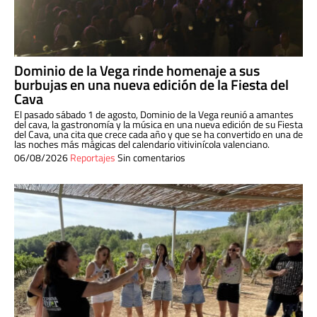
Dominio de la Vega rinde homenaje a sus
burbujas en una nueva edición de la Fiesta del
Cava
El pasado sábado 1 de agosto, Dominio de la Vega reunió a amantes
del cava, la gastronomía y la música en una nueva edición de su Fiesta
del Cava, una cita que crece cada año y que se ha convertido en una de
las noches más mágicas del calendario vitivinícola valenciano.
06/08/2026
Reportajes
Sin comentarios