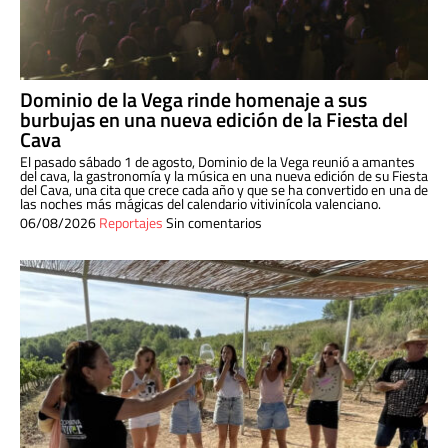
Dominio de la Vega rinde homenaje a sus
burbujas en una nueva edición de la Fiesta del
Cava
El pasado sábado 1 de agosto, Dominio de la Vega reunió a amantes
del cava, la gastronomía y la música en una nueva edición de su Fiesta
del Cava, una cita que crece cada año y que se ha convertido en una de
las noches más mágicas del calendario vitivinícola valenciano.
06/08/2026
Reportajes
Sin comentarios