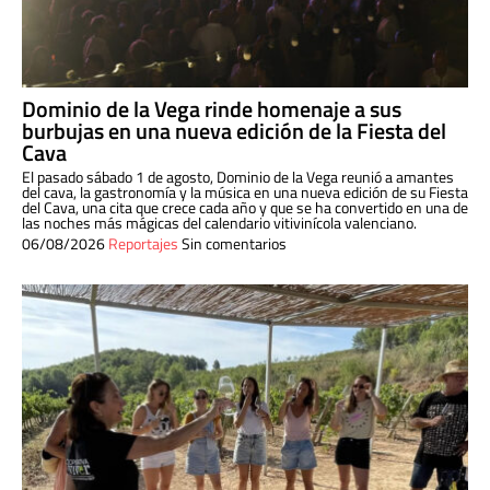
Dominio de la Vega rinde homenaje a sus
burbujas en una nueva edición de la Fiesta del
Cava
El pasado sábado 1 de agosto, Dominio de la Vega reunió a amantes
del cava, la gastronomía y la música en una nueva edición de su Fiesta
del Cava, una cita que crece cada año y que se ha convertido en una de
las noches más mágicas del calendario vitivinícola valenciano.
06/08/2026
Reportajes
Sin comentarios