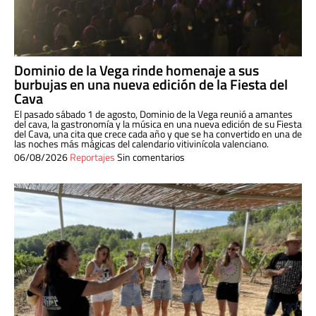
Dominio de la Vega rinde homenaje a sus
burbujas en una nueva edición de la Fiesta del
Cava
El pasado sábado 1 de agosto, Dominio de la Vega reunió a amantes
del cava, la gastronomía y la música en una nueva edición de su Fiesta
del Cava, una cita que crece cada año y que se ha convertido en una de
las noches más mágicas del calendario vitivinícola valenciano.
06/08/2026
Reportajes
Sin comentarios