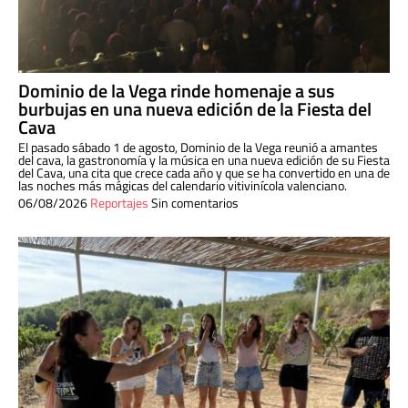
Dominio de la Vega rinde homenaje a sus
burbujas en una nueva edición de la Fiesta del
Cava
El pasado sábado 1 de agosto, Dominio de la Vega reunió a amantes
del cava, la gastronomía y la música en una nueva edición de su Fiesta
del Cava, una cita que crece cada año y que se ha convertido en una de
las noches más mágicas del calendario vitivinícola valenciano.
06/08/2026
Reportajes
Sin comentarios