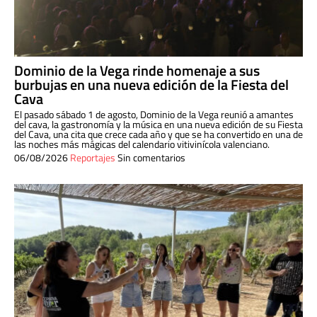
Dominio de la Vega rinde homenaje a sus
burbujas en una nueva edición de la Fiesta del
Cava
El pasado sábado 1 de agosto, Dominio de la Vega reunió a amantes
del cava, la gastronomía y la música en una nueva edición de su Fiesta
del Cava, una cita que crece cada año y que se ha convertido en una de
las noches más mágicas del calendario vitivinícola valenciano.
06/08/2026
Reportajes
Sin comentarios