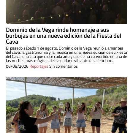
Dominio de la Vega rinde homenaje a sus
burbujas en una nueva edición de la Fiesta del
Cava
El pasado sábado 1 de agosto, Dominio de la Vega reunió a amantes
del cava, la gastronomía y la música en una nueva edición de su Fiesta
del Cava, una cita que crece cada año y que se ha convertido en una de
las noches más mágicas del calendario vitivinícola valenciano.
06/08/2026
Reportajes
Sin comentarios