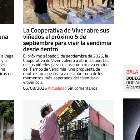
La Cooperativa de Viver abre sus
una
viñedos el próximo 5 de
l
septiembre para vivir la vendimia
desde dentro
 la Vega
El próximo sábado 5 de septiembre de 2026, la
 y la
Cooperativa de Viver volverá a abrir las puertas
del
de sus viñedos para celebrar una nueva edición
 ha
de ‘Tiempo de Vendimia’, una propuesta de
BALA
cas del
enoturismo que invita a descubrir uno de los
momentos más esperados del calendario
BODEG
vitivinícola.
DOP Al
Alicant
05/08/2026
Actualidad
Sin comentarios