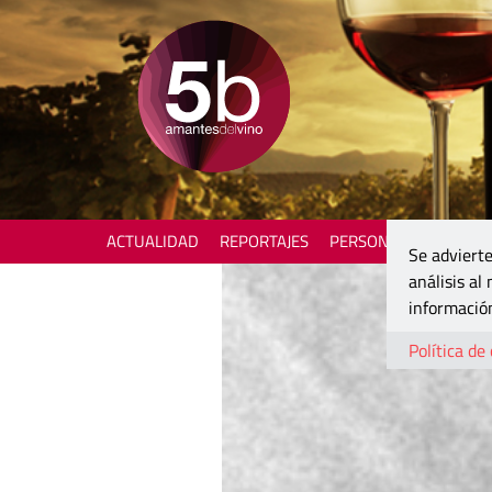
ACTUALIDAD
REPORTAJES
PERSONAJES
ENOTU
Se advierte
análisis al
información
Política de