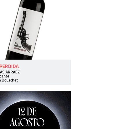
 PERDIDA
AS ARRÁEZ
icante
e Bouschet