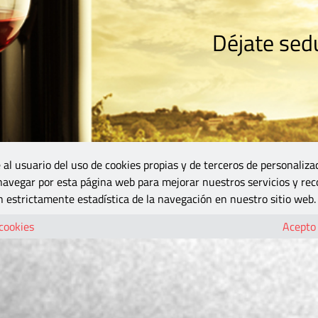
Déjate sedu
RISMO
ZONA DO
VINOS Y MÁS
GASTRONOMÍA
BLOGS
5B
 al usuario del uso de cookies propias y de terceros de personaliza
 navegar por esta página web para mejorar nuestros servicios y rec
 estrictamente estadística de la navegación en nuestro sitio web.
 cookies
Acepto