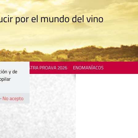
cir por el mundo del vino
 EVENTS
MOSTRA PROAVA 2026
ENOMANÍACOS
ción y de
opilar
·
No acepto