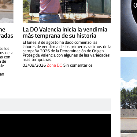
ine
La DO Valencia inicia la vendimia
radas
más temprana de su historia
El lunes 3 de agosto ha dado comienzo las
labores de vendimia de los primeros racimos de la
de los
campaña 2026 de la Denominación de Origen
s de la
Protegida Valencia con algunas de las variedades
ás con
más tempranas.
a de
03/08/2026
Zona DO
Sin comentarios
 de
 en