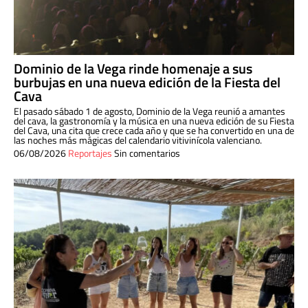
Dominio de la Vega rinde homenaje a sus
burbujas en una nueva edición de la Fiesta del
Cava
El pasado sábado 1 de agosto, Dominio de la Vega reunió a amantes
del cava, la gastronomía y la música en una nueva edición de su Fiesta
del Cava, una cita que crece cada año y que se ha convertido en una de
las noches más mágicas del calendario vitivinícola valenciano.
06/08/2026
Reportajes
Sin comentarios