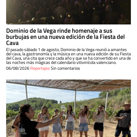
Dominio de la Vega rinde homenaje a sus
burbujas en una nueva edición de la Fiesta del
Cava
El pasado sábado 1 de agosto, Dominio de la Vega reunió a amantes
del cava, la gastronomía y la música en una nueva edición de su Fiesta
del Cava, una cita que crece cada año y que se ha convertido en una de
las noches más mágicas del calendario vitivinícola valenciano.
06/08/2026
Reportajes
Sin comentarios