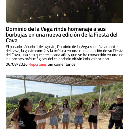
Dominio de la Vega rinde homenaje a sus
burbujas en una nueva edición de la Fiesta del
Cava
El pasado sábado 1 de agosto, Dominio de la Vega reunió a amantes
del cava, la gastronomía y la música en una nueva edición de su Fiesta
del Cava, una cita que crece cada año y que se ha convertido en una de
las noches más mágicas del calendario vitivinícola valenciano.
06/08/2026
Reportajes
Sin comentarios