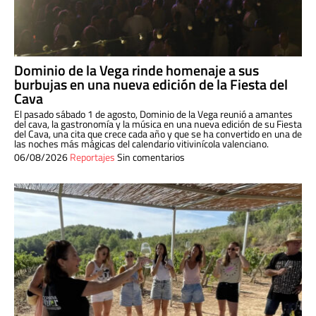
Dominio de la Vega rinde homenaje a sus
burbujas en una nueva edición de la Fiesta del
Cava
El pasado sábado 1 de agosto, Dominio de la Vega reunió a amantes
del cava, la gastronomía y la música en una nueva edición de su Fiesta
del Cava, una cita que crece cada año y que se ha convertido en una de
las noches más mágicas del calendario vitivinícola valenciano.
06/08/2026
Reportajes
Sin comentarios