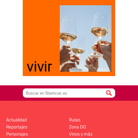
Actualidad
Rutas
Reportajes
Zona DO
Personajes
Vinos y más