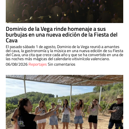
Dominio de la Vega rinde homenaje a sus
burbujas en una nueva edición de la Fiesta del
Cava
El pasado sábado 1 de agosto, Dominio de la Vega reunió a amantes
del cava, la gastronomía y la música en una nueva edición de su Fiesta
del Cava, una cita que crece cada año y que se ha convertido en una de
las noches más mágicas del calendario vitivinícola valenciano.
06/08/2026
Reportajes
Sin comentarios