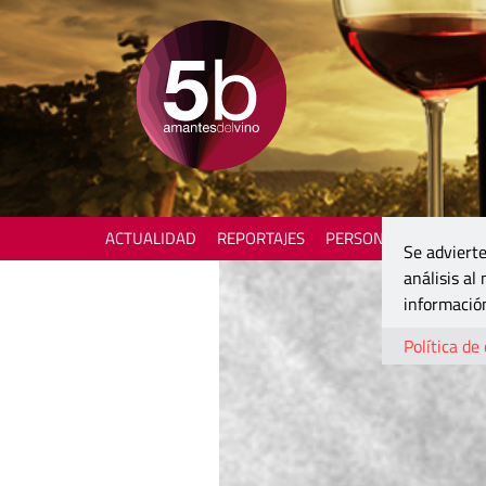
ACTUALIDAD
REPORTAJES
PERSONAJES
ENOTU
Se advierte
análisis al
información
Política de