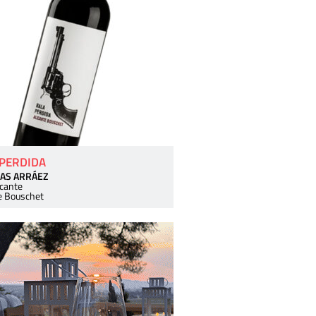
 PERDIDA
AS ARRÁEZ
icante
e Bouschet