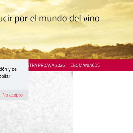
cir por el mundo del vino
 EVENTS
MOSTRA PROAVA 2026
ENOMANÍACOS
ción y de
opilar
·
No acepto