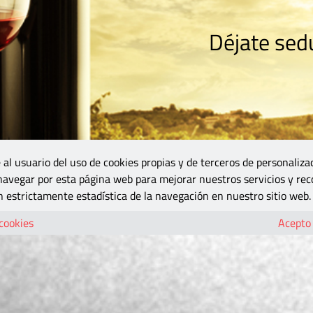
Déjate sedu
RISMO
ZONA DO
VINOS Y MÁS
GASTRONOMÍA
BLOGS
5B
 al usuario del uso de cookies propias y de terceros de personaliza
 navegar por esta página web para mejorar nuestros servicios y rec
 estrictamente estadística de la navegación en nuestro sitio web.
 cookies
Acepto