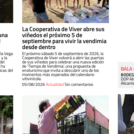
La Cooperativa de Viver abre sus
una
viñedos el próximo 5 de
l
septiembre para vivir la vendimia
desde dentro
 la Vega
El próximo sábado 5 de septiembre de 2026, la
 y la
Cooperativa de Viver volverá a abrir las puertas
del
de sus viñedos para celebrar una nueva edición
 ha
de ‘Tiempo de Vendimia’, una propuesta de
BALA
cas del
enoturismo que invita a descubrir uno de los
momentos más esperados del calendario
BODEG
vitivinícola.
DOP Al
Alicant
05/08/2026
Actualidad
Sin comentarios