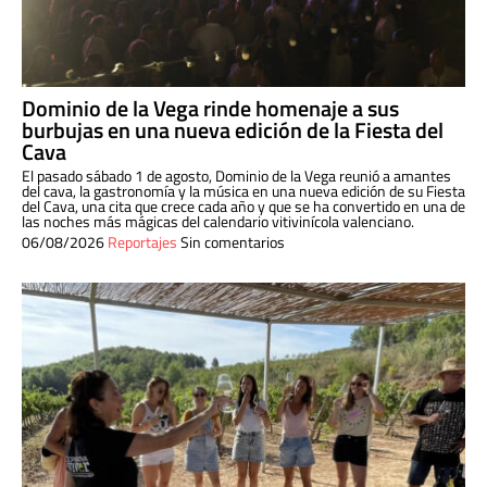
Dominio de la Vega rinde homenaje a sus
burbujas en una nueva edición de la Fiesta del
Cava
El pasado sábado 1 de agosto, Dominio de la Vega reunió a amantes
del cava, la gastronomía y la música en una nueva edición de su Fiesta
del Cava, una cita que crece cada año y que se ha convertido en una de
las noches más mágicas del calendario vitivinícola valenciano.
06/08/2026
Reportajes
Sin comentarios