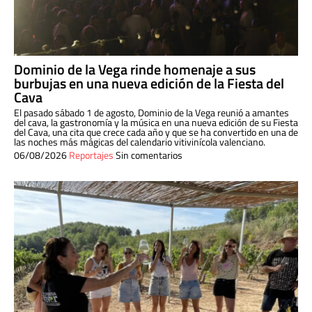
Dominio de la Vega rinde homenaje a sus
burbujas en una nueva edición de la Fiesta del
Cava
El pasado sábado 1 de agosto, Dominio de la Vega reunió a amantes
del cava, la gastronomía y la música en una nueva edición de su Fiesta
del Cava, una cita que crece cada año y que se ha convertido en una de
las noches más mágicas del calendario vitivinícola valenciano.
06/08/2026
Reportajes
Sin comentarios