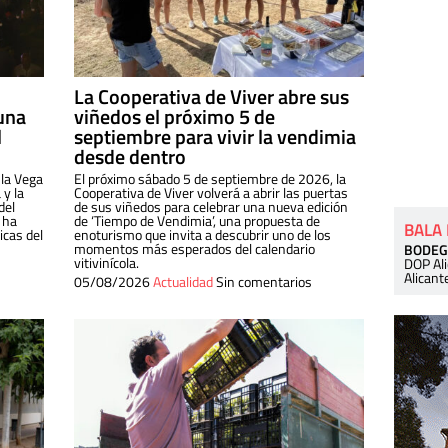
La Cooperativa de Viver abre sus
una
viñedos el próximo 5 de
l
septiembre para vivir la vendimia
desde dentro
 la Vega
El próximo sábado 5 de septiembre de 2026, la
 y la
Cooperativa de Viver volverá a abrir las puertas
del
de sus viñedos para celebrar una nueva edición
 ha
de ‘Tiempo de Vendimia’, una propuesta de
BALA
cas del
enoturismo que invita a descubrir uno de los
momentos más esperados del calendario
BODEG
vitivinícola.
DOP Al
Alicant
05/08/2026
Actualidad
Sin comentarios