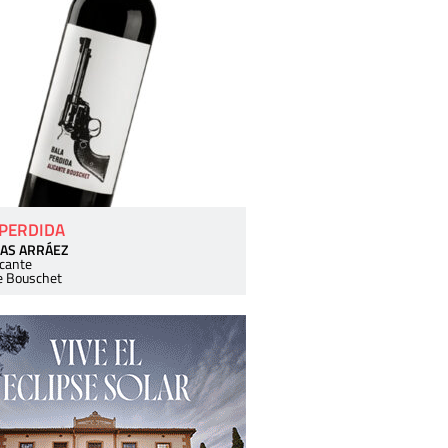
 PERDIDA
AS ARRÁEZ
icante
e Bouschet