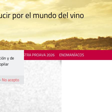
cir por el mundo del vino
 EVENTS
MOSTRA PROAVA 2026
ENOMANÍACOS
ción y de
opilar
·
No acepto