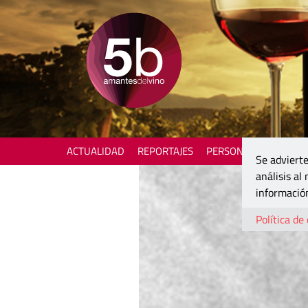
ACTUALIDAD
REPORTAJES
PERSONAJES
ENOTU
Se advierte
análisis al
información
Política de