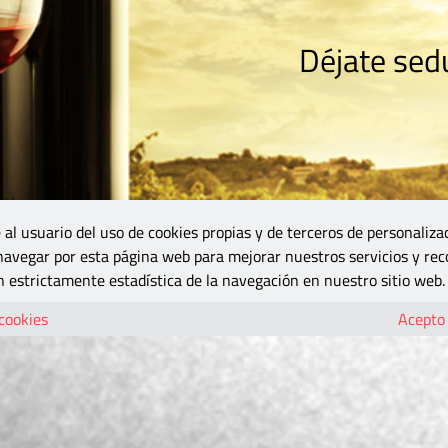
Déjate sedu
RISMO
ZONA DO
VINOS Y MÁS
GASTRONOMÍA
BLOGS
5B
 al usuario del uso de cookies propias y de terceros de personaliza
 navegar por esta página web para mejorar nuestros servicios y rec
 estrictamente estadística de la navegación en nuestro sitio web.
 cookies
Acepto