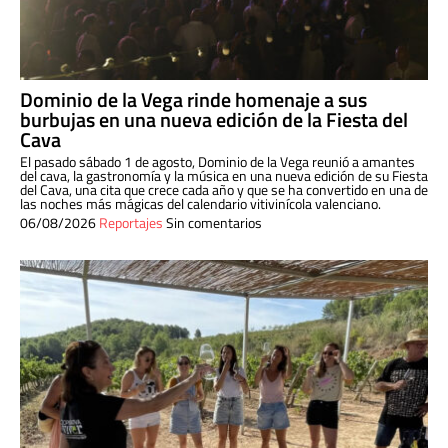
Dominio de la Vega rinde homenaje a sus
burbujas en una nueva edición de la Fiesta del
Cava
El pasado sábado 1 de agosto, Dominio de la Vega reunió a amantes
del cava, la gastronomía y la música en una nueva edición de su Fiesta
del Cava, una cita que crece cada año y que se ha convertido en una de
las noches más mágicas del calendario vitivinícola valenciano.
06/08/2026
Reportajes
Sin comentarios