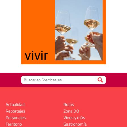
Actualidad
Rutas
Reportajes
Zona DO
Personajes
Vinos y más
Territorio
Gastronomía