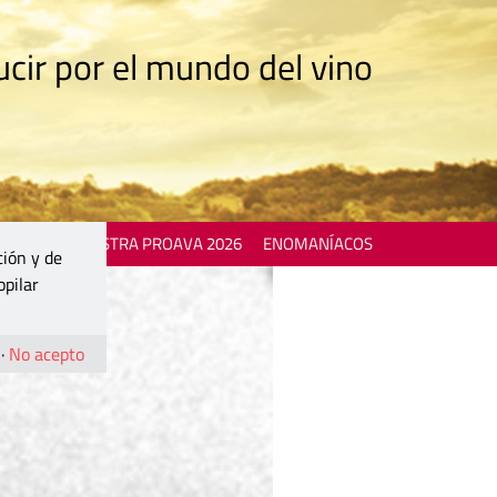
cir por el mundo del vino
 EVENTS
MOSTRA PROAVA 2026
ENOMANÍACOS
ción y de
opilar
·
No acepto