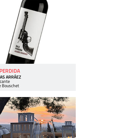
 PERDIDA
AS ARRÁEZ
icante
e Bouschet