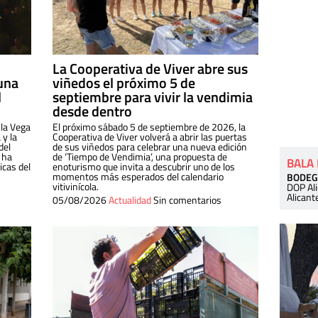
La Cooperativa de Viver abre sus
una
viñedos el próximo 5 de
l
septiembre para vivir la vendimia
desde dentro
 la Vega
El próximo sábado 5 de septiembre de 2026, la
 y la
Cooperativa de Viver volverá a abrir las puertas
del
de sus viñedos para celebrar una nueva edición
 ha
de ‘Tiempo de Vendimia’, una propuesta de
BALA
cas del
enoturismo que invita a descubrir uno de los
momentos más esperados del calendario
BODEG
vitivinícola.
DOP Al
Alicant
05/08/2026
Actualidad
Sin comentarios