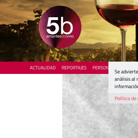
ACTUALIDAD
REPORTAJES
PERSONAJES
ENOTU
Se advierte
análisis al
información
Política de