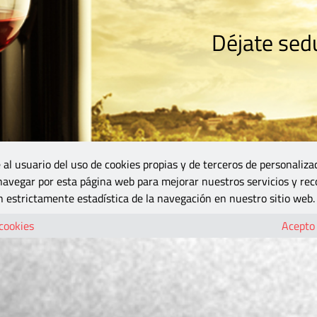
Déjate sedu
RISMO
ZONA DO
VINOS Y MÁS
GASTRONOMÍA
BLOGS
5B
 al usuario del uso de cookies propias y de terceros de personaliza
 navegar por esta página web para mejorar nuestros servicios y rec
 estrictamente estadística de la navegación en nuestro sitio web.
 cookies
Acepto