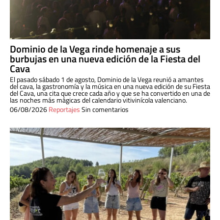
Dominio de la Vega rinde homenaje a sus
burbujas en una nueva edición de la Fiesta del
Cava
El pasado sábado 1 de agosto, Dominio de la Vega reunió a amantes
del cava, la gastronomía y la música en una nueva edición de su Fiesta
del Cava, una cita que crece cada año y que se ha convertido en una de
las noches más mágicas del calendario vitivinícola valenciano.
06/08/2026
Reportajes
Sin comentarios