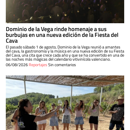
Dominio de la Vega rinde homenaje a sus
burbujas en una nueva edición de la Fiesta del
Cava
El pasado sábado 1 de agosto, Dominio de la Vega reunió a amantes
del cava, la gastronomía y la música en una nueva edición de su Fiesta
del Cava, una cita que crece cada año y que se ha convertido en una de
las noches más mágicas del calendario vitivinícola valenciano.
06/08/2026
Reportajes
Sin comentarios