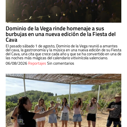
Dominio de la Vega rinde homenaje a sus
burbujas en una nueva edición de la Fiesta del
Cava
El pasado sábado 1 de agosto, Dominio de la Vega reunió a amantes
del cava, la gastronomía y la música en una nueva edición de su Fiesta
del Cava, una cita que crece cada año y que se ha convertido en una de
las noches más mágicas del calendario vitivinícola valenciano.
06/08/2026
Reportajes
Sin comentarios