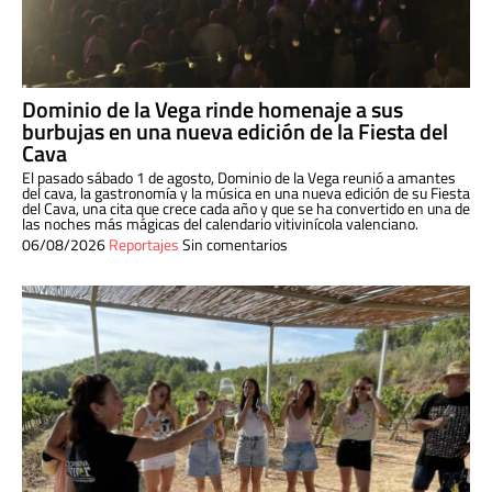
Dominio de la Vega rinde homenaje a sus
burbujas en una nueva edición de la Fiesta del
Cava
El pasado sábado 1 de agosto, Dominio de la Vega reunió a amantes
del cava, la gastronomía y la música en una nueva edición de su Fiesta
del Cava, una cita que crece cada año y que se ha convertido en una de
las noches más mágicas del calendario vitivinícola valenciano.
06/08/2026
Reportajes
Sin comentarios