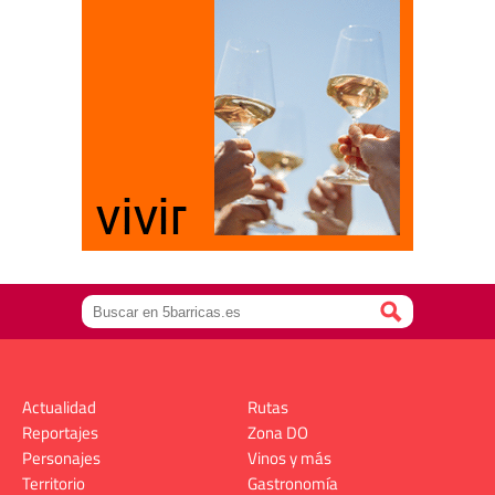
Actualidad
Rutas
Reportajes
Zona DO
Personajes
Vinos y más
Territorio
Gastronomía