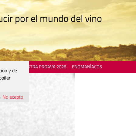
cir por el mundo del vino
 EVENTS
MOSTRA PROAVA 2026
ENOMANÍACOS
ción y de
opilar
·
No acepto