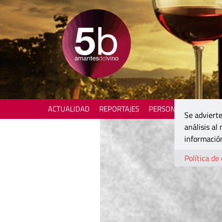
ACTUALIDAD
REPORTAJES
PERSONAJES
ENOTU
Se advierte
análisis al
información
Política de