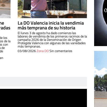
ine
La DO Valencia inicia la vendimia
radas
más temprana de su historia
El lunes 3 de agosto ha dado comienzo las
labores de vendimia de los primeros racimos de la
de los
campaña 2026 de la Denominación de Origen
s de la
Protegida Valencia con algunas de las variedades
ás con
más tempranas.
a de
03/08/2026
Zona DO
Sin comentarios
 de
 en