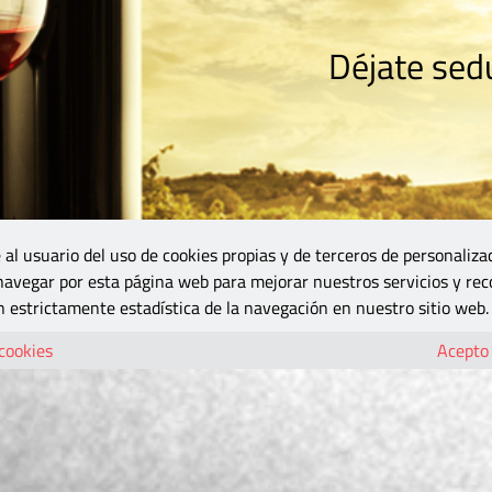
Déjate sedu
RISMO
ZONA DO
VINOS Y MÁS
GASTRONOMÍA
BLOGS
5B
 al usuario del uso de cookies propias y de terceros de personaliza
 navegar por esta página web para mejorar nuestros servicios y rec
 estrictamente estadística de la navegación en nuestro sitio web.
 cookies
Acepto