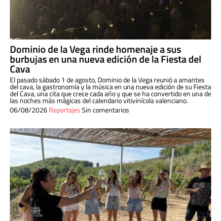
Dominio de la Vega rinde homenaje a sus
burbujas en una nueva edición de la Fiesta del
Cava
El pasado sábado 1 de agosto, Dominio de la Vega reunió a amantes
del cava, la gastronomía y la música en una nueva edición de su Fiesta
del Cava, una cita que crece cada año y que se ha convertido en una de
las noches más mágicas del calendario vitivinícola valenciano.
06/08/2026
Reportajes
Sin comentarios