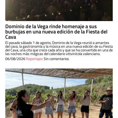
Dominio de la Vega rinde homenaje a sus
burbujas en una nueva edición de la Fiesta del
Cava
El pasado sábado 1 de agosto, Dominio de la Vega reunió a amantes
del cava, la gastronomía y la música en una nueva edición de su Fiesta
del Cava, una cita que crece cada año y que se ha convertido en una de
las noches más mágicas del calendario vitivinícola valenciano.
06/08/2026
Reportajes
Sin comentarios