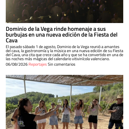
Dominio de la Vega rinde homenaje a sus
burbujas en una nueva edición de la Fiesta del
Cava
El pasado sábado 1 de agosto, Dominio de la Vega reunió a amantes
del cava, la gastronomía y la música en una nueva edición de su Fiesta
del Cava, una cita que crece cada año y que se ha convertido en una de
las noches más mágicas del calendario vitivinícola valenciano.
06/08/2026
Reportajes
Sin comentarios