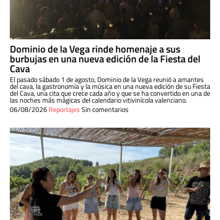
Dominio de la Vega rinde homenaje a sus
burbujas en una nueva edición de la Fiesta del
Cava
El pasado sábado 1 de agosto, Dominio de la Vega reunió a amantes
del cava, la gastronomía y la música en una nueva edición de su Fiesta
del Cava, una cita que crece cada año y que se ha convertido en una de
las noches más mágicas del calendario vitivinícola valenciano.
06/08/2026
Reportajes
Sin comentarios