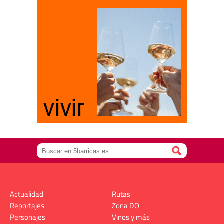
Actualidad
Rutas
Reportajes
Zona DO
Personajes
Vinos y más