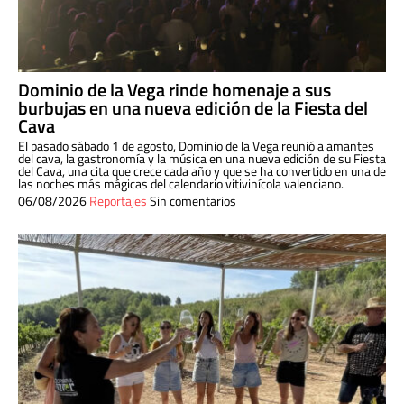
Dominio de la Vega rinde homenaje a sus
burbujas en una nueva edición de la Fiesta del
Cava
El pasado sábado 1 de agosto, Dominio de la Vega reunió a amantes
del cava, la gastronomía y la música en una nueva edición de su Fiesta
del Cava, una cita que crece cada año y que se ha convertido en una de
las noches más mágicas del calendario vitivinícola valenciano.
06/08/2026
Reportajes
Sin comentarios