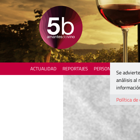
ACTUALIDAD
REPORTAJES
PERSONAJES
ENOTU
Se advierte
análisis al
información
Política de