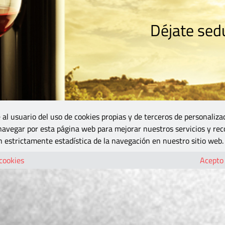
Déjate sedu
RISMO
ZONA DO
VINOS Y MÁS
GASTRONOMÍA
BLOGS
5B
 al usuario del uso de cookies propias y de terceros de personaliza
 navegar por esta página web para mejorar nuestros servicios y rec
 estrictamente estadística de la navegación en nuestro sitio web.
 cookies
Acepto