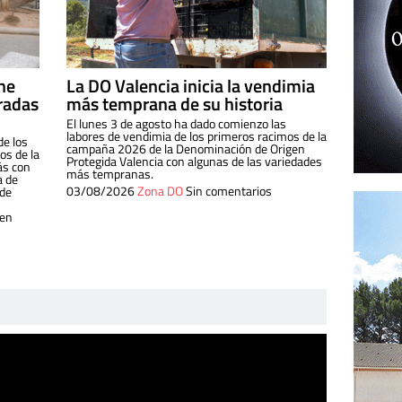
ine
La DO Valencia inicia la vendimia
radas
más temprana de su historia
El lunes 3 de agosto ha dado comienzo las
labores de vendimia de los primeros racimos de la
de los
campaña 2026 de la Denominación de Origen
s de la
Protegida Valencia con algunas de las variedades
ás con
más tempranas.
a de
03/08/2026
Zona DO
Sin comentarios
 de
 en