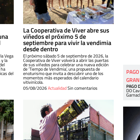
La Cooperativa de Viver abre sus
una
viñedos el próximo 5 de
l
septiembre para vivir la vendimia
desde dentro
 la Vega
El próximo sábado 5 de septiembre de 2026, la
 y la
Cooperativa de Viver volverá a abrir las puertas
del
de sus viñedos para celebrar una nueva edición
 ha
de ‘Tiempo de Vendimia’, una propuesta de
PAGO
cas del
enoturismo que invita a descubrir uno de los
momentos más esperados del calendario
GRAN
vitivinícola.
PAGO 
05/08/2026
Actualidad
Sin comentarios
DO Cav
Garnac