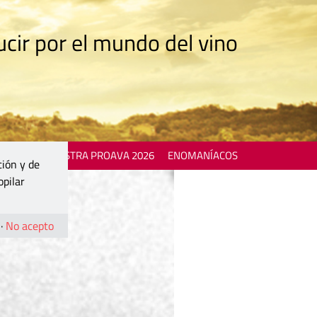
cir por el mundo del vino
 EVENTS
MOSTRA PROAVA 2026
ENOMANÍACOS
ción y de
opilar
·
No acepto