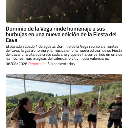
Dominio de la Vega rinde homenaje a sus
burbujas en una nueva edición de la Fiesta del
Cava
El pasado sábado 1 de agosto, Dominio de la Vega reunió a amantes
del cava, la gastronomía y la música en una nueva edición de su Fiesta
del Cava, una cita que crece cada año y que se ha convertido en una de
las noches más mágicas del calendario vitivinícola valenciano.
06/08/2026
Reportajes
Sin comentarios