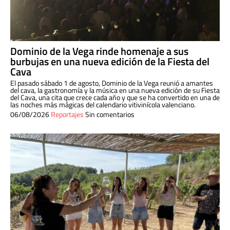
Dominio de la Vega rinde homenaje a sus
burbujas en una nueva edición de la Fiesta del
Cava
El pasado sábado 1 de agosto, Dominio de la Vega reunió a amantes
del cava, la gastronomía y la música en una nueva edición de su Fiesta
del Cava, una cita que crece cada año y que se ha convertido en una de
las noches más mágicas del calendario vitivinícola valenciano.
06/08/2026
Reportajes
Sin comentarios