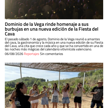
Dominio de la Vega rinde homenaje a sus
burbujas en una nueva edición de la Fiesta del
Cava
El pasado sábado 1 de agosto, Dominio de la Vega reunió a amantes
del cava, la gastronomía y la música en una nueva edición de su Fiesta
del Cava, una cita que crece cada año y que se ha convertido en una de
las noches más mágicas del calendario vitivinícola valenciano.
06/08/2026
Reportajes
Sin comentarios