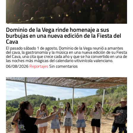
Dominio de la Vega rinde homenaje a sus
burbujas en una nueva edición de la Fiesta del
Cava
El pasado sábado 1 de agosto, Dominio de la Vega reunió a amantes
del cava, la gastronomía y la música en una nueva edición de su Fiesta
del Cava, una cita que crece cada año y que se ha convertido en una de
las noches más mágicas del calendario vitivinícola valenciano.
06/08/2026
Reportajes
Sin comentarios