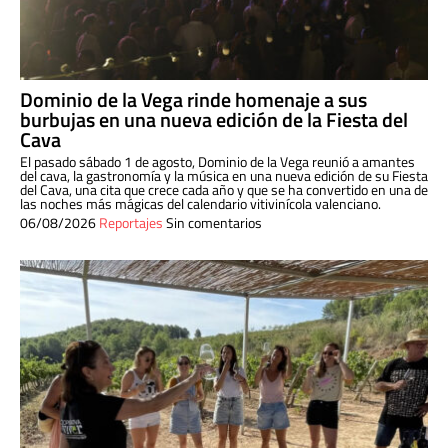
Dominio de la Vega rinde homenaje a sus
burbujas en una nueva edición de la Fiesta del
Cava
El pasado sábado 1 de agosto, Dominio de la Vega reunió a amantes
del cava, la gastronomía y la música en una nueva edición de su Fiesta
del Cava, una cita que crece cada año y que se ha convertido en una de
las noches más mágicas del calendario vitivinícola valenciano.
06/08/2026
Reportajes
Sin comentarios