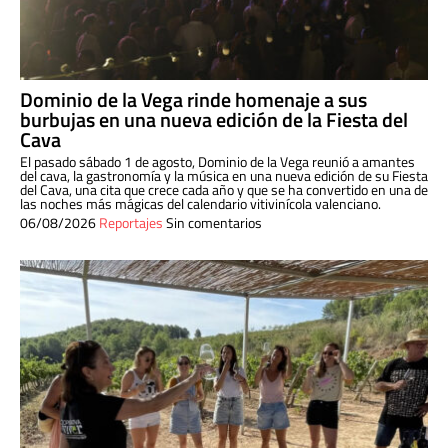
Dominio de la Vega rinde homenaje a sus
burbujas en una nueva edición de la Fiesta del
Cava
El pasado sábado 1 de agosto, Dominio de la Vega reunió a amantes
del cava, la gastronomía y la música en una nueva edición de su Fiesta
del Cava, una cita que crece cada año y que se ha convertido en una de
las noches más mágicas del calendario vitivinícola valenciano.
06/08/2026
Reportajes
Sin comentarios