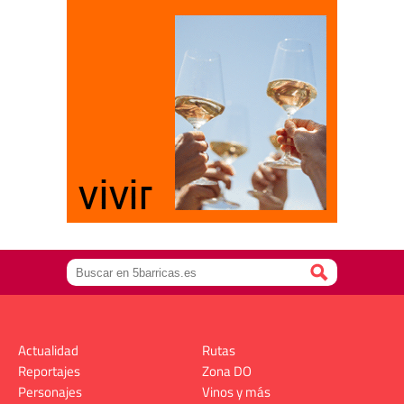
Actualidad
Rutas
Reportajes
Zona DO
Personajes
Vinos y más